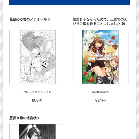
花秘める君のメテオール６
聖女じゃなかったので、王宮でのん
びりご飯を作ることにしました 10
フレックスコミックス
KADOKAWA
869円
924円
悪役令嬢の遺言状１