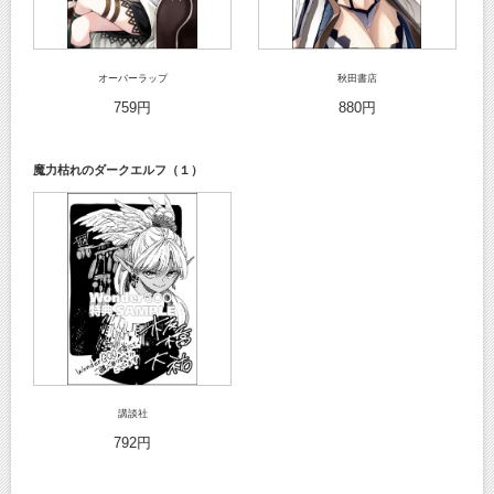
オーバーラップ
秋田書店
759円
880円
魔力枯れのダークエルフ（１）
講談社
792円