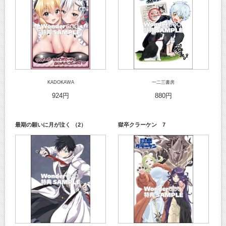
KADOKAWA
一二三書房
924円
880円
最期の願いに月が泣く （2）
獄卒クラーケン 7