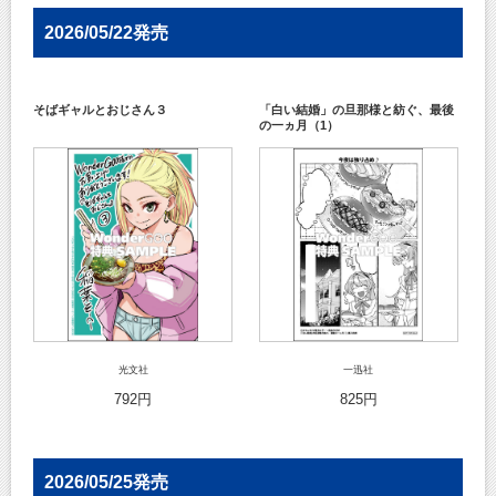
2026/05/22発売
そばギャルとおじさん３
「白い結婚」の旦那様と紡ぐ、最後
の一ヵ月（1）
光文社
一迅社
792円
825円
2026/05/25発売