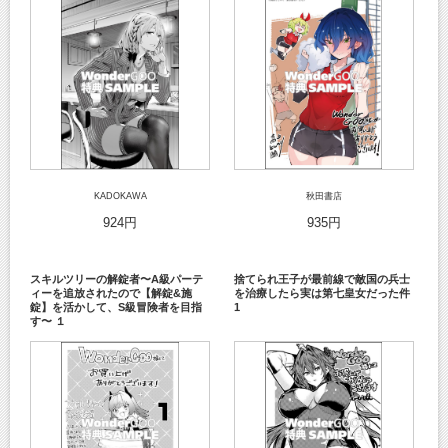
KADOKAWA
秋田書店
924円
935円
スキルツリーの解錠者〜A級パーテ
捨てられ王子が最前線で敵国の兵士
ィーを追放されたので【解錠&施
を治療したら実は第七皇女だった件
錠】を活かして、S級冒険者を目指
1
す〜 １