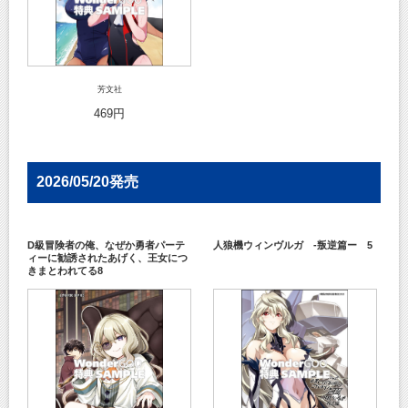
芳文社
469円
2026/05/20発売
D級冒険者の俺、なぜか勇者パーテ
人狼機ウィンヴルガ -叛逆篇ー 5
ィーに勧誘されたあげく、王女につ
きまとわれてる8