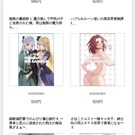
946円
924円
無限の魔術師 1_魔力無しで平民の子
ハブられルーン使いの異世界冒険譚
と迫害された俺。実は無限の魔力持
1__
ち。_
KADOKAWA
KADOKAWA
924円
924円
経験値貯蓄でのんびり傷心旅行 8_〜
さほこクエスト〜陰キャ女子、紳士
勇者と恋人に追放された戦士の無自
向け同人ＲＰＧ世界で勇者になる〜
覚ざまぁ〜_
３