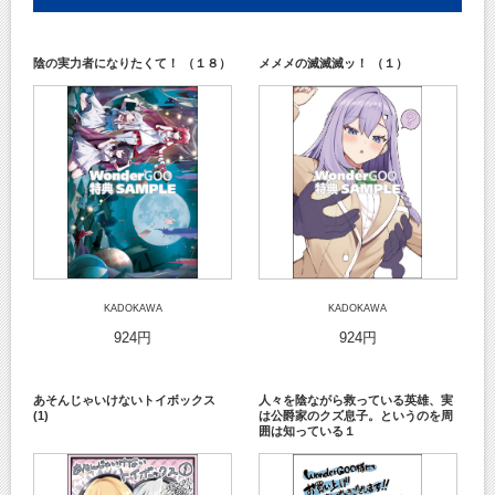
陰の実力者になりたくて！ （１８）
メメメの滅滅滅ッ！ （１）
KADOKAWA
KADOKAWA
924円
924円
あそんじゃいけないトイボックス
人々を陰ながら救っている英雄、実
(1)
は公爵家のクズ息子。というのを周
囲は知っている１