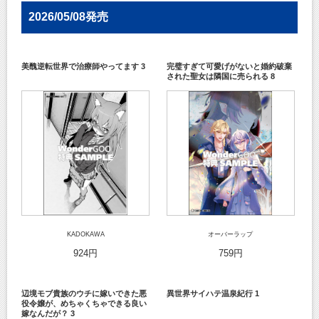
2026/05/08発売
美醜逆転世界で治療師やってます 3
完璧すぎて可愛げがないと婚約破棄
された聖女は隣国に売られる 8
KADOKAWA
オーバーラップ
924円
759円
辺境モブ貴族のウチに嫁いできた悪
異世界サイハテ温泉紀行 1
役令嬢が、めちゃくちゃできる良い
嫁なんだが？ 3