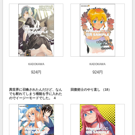
KADOKAWA
KADOKAWA
924円
924円
異世界に召喚されたんだけど、なん
回復術士のやり直し （18）
でも斬れてしまう権能を手に入れた
のでイージーモードでした。 ４