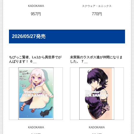
KADOKAWA
スクウェア・エニックス
957円
770円
2026/05/27発売
ちびっこ賢者、Lv.1から異世界でが
未実装のラスボス達が仲間になりま
んばります！ ６__
した。 ７__
KADOKAWA
KADOKAWA