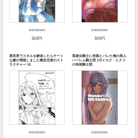
KADOKAWA
KADOKAWA
924円
924円
異世界でスキルを解体したらチート
英雄女騎士に有能とバレた俺の美人
な嫁が増殖しました概念交差のスト
ハーレム騎士団 3ガイカク・ヒクメ
ラクチャー 16
の奇術騎士団
KADOKAWA
KADOKAWA