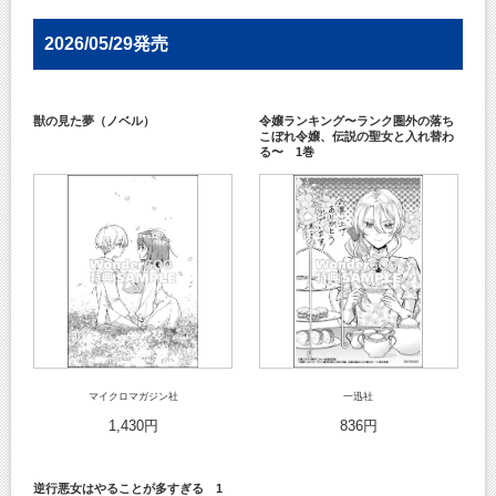
2026/05/29発売
獣の見た夢（ノベル）
令嬢ランキング〜ランク圏外の落ち
こぼれ令嬢、伝説の聖女と入れ替わ
る〜 1巻
マイクロマガジン社
一迅社
1,430円
836円
逆行悪女はやることが多すぎる 1