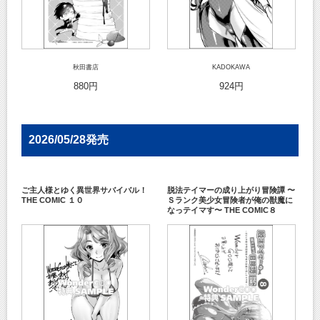
秋田書店
KADOKAWA
880円
924円
2026/05/28発売
ご主人様とゆく異世界サバイバル！
脱法テイマーの成り上がり冒険譚 〜
THE COMIC １０
Ｓランク美少女冒険者が俺の獣魔に
なっテイマす〜 THE COMIC８