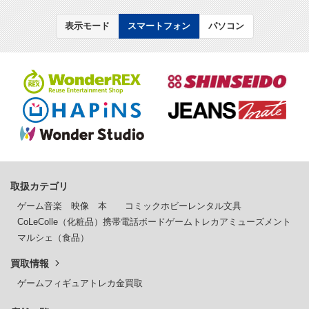
表示モード
スマートフォン
パソコン
取扱カテゴリ
ゲーム
音楽
映像
本
コミック
ホビー
レンタル
文具
CoLeColle（化粧品）
携帯電話
ボードゲーム
トレカ
アミューズメント
マルシェ（食品）
買取情報
ゲーム
フィギュア
トレカ
金買取