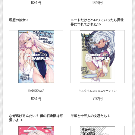
924円
924円
理想の彼女 3
ニートだけどハロワにいったら異世
界につれてかれた15
KADOKAWA
キルタイムコミュニケーション
924円
792円
なぜ逃げるんだい？ 僕の召喚獣は可
半蔵と十三人の女忍たち１
愛いよ １