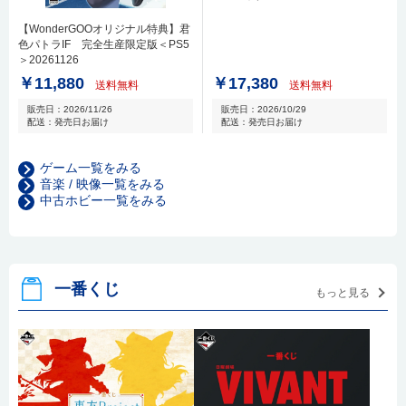
【WonderGOOオリジナル特典】君
色パトラIF 完全生産限定版＜PS5
＞20261126
￥11,880
￥17,380
送料無料
送料無料
販売日：2026/11/26
販売日：2026/10/29
配送：発売日お届け
配送：発売日お届け
ゲーム一覧をみる
音楽 / 映像一覧をみる
中古ホビー一覧をみる
一番くじ
もっと見る