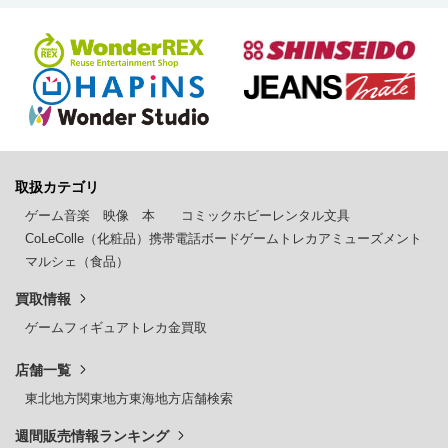
取扱カテゴリ
ゲーム
音楽
映像
本
コミック
ホビー
レンタル
文具
CoLeColle（化粧品）
携帯電話
ボードゲーム
トレカ
アミューズメント
マルシェ（食品）
買取情報
ゲーム
フィギュア
トレカ
金買取
店舗一覧
東北地方
関東地方
東海地方
店舗検索
週間販売情報ランキング