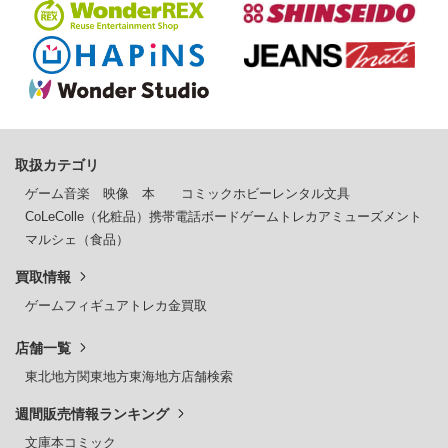
取扱カテゴリ
ゲーム
音楽
映像
本
コミック
ホビー
レンタル
文具
CoLeColle（化粧品）
携帯電話
ボードゲーム
トレカ
アミューズメント
マルシェ（食品）
買取情報
ゲーム
フィギュア
トレカ
金買取
店舗一覧
東北地方
関東地方
東海地方
店舗検索
週間販売情報ランキング
文庫本
コミック