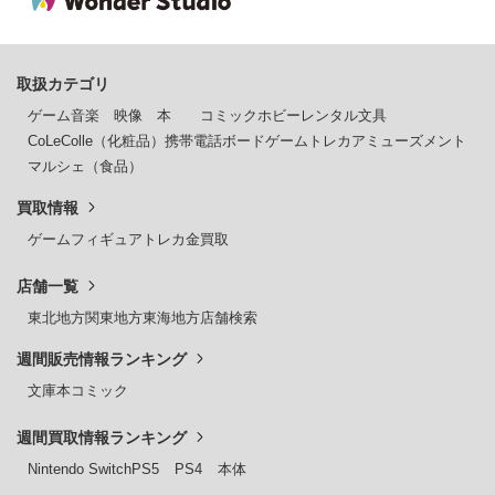
取扱カテゴリ
ゲーム
音楽
映像
本
コミック
ホビー
レンタル
文具
CoLeColle（化粧品）
携帯電話
ボードゲーム
トレカ
アミューズメント
マルシェ（食品）
買取情報
ゲーム
フィギュア
トレカ
金買取
店舗一覧
東北地方
関東地方
東海地方
店舗検索
週間販売情報ランキング
文庫本
コミック
週間買取情報ランキング
Nintendo Switch
PS5
PS4
本体