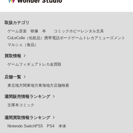
取扱カテゴリ
ゲーム
音楽
映像
本
コミック
ホビー
レンタル
文具
CoLeColle（化粧品）
携帯電話
ボードゲーム
トレカ
アミューズメント
マルシェ（食品）
買取情報
ゲーム
フィギュア
トレカ
金買取
店舗一覧
東北地方
関東地方
東海地方
店舗検索
週間販売情報ランキング
文庫本
コミック
週間買取情報ランキング
Nintendo Switch
PS5
PS4
本体