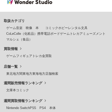
取扱カテゴリ
ゲーム
音楽
映像
本
コミック
ホビー
レンタル
文具
CoLeColle（化粧品）
携帯電話
ボードゲーム
トレカ
アミューズメント
マルシェ（食品）
買取情報
ゲーム
フィギュア
トレカ
金買取
店舗一覧
東北地方
関東地方
東海地方
店舗検索
週間販売情報ランキング
文庫本
コミック
週間買取情報ランキング
Nintendo Switch
PS5
PS4
本体