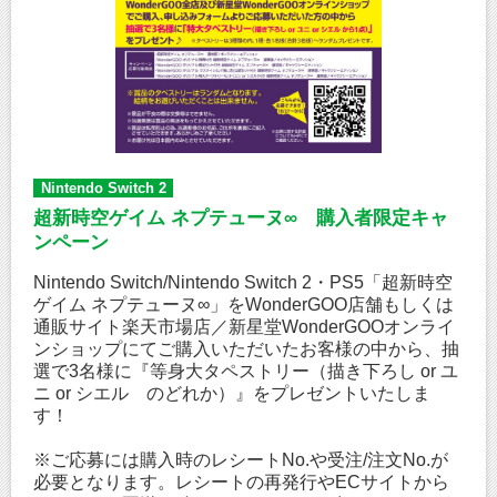
Nintendo Switch 2
超新時空ゲイム ネプテューヌ∞ 購入者限定キャ
ンペーン
Nintendo Switch/Nintendo Switch 2・PS5「超新時空
ゲイム ネプテューヌ∞」をWonderGOO店舗もしくは
通販サイト楽天市場店／新星堂WonderGOOオンライ
ンショップにてご購入いただいたお客様の中から、抽
選で3名様に『等身大タペストリー（描き下ろし or ユ
ニ or シエル のどれか）』をプレゼントいたしま
す！
※ご応募には購入時のレシートNo.や受注/注文No.が
必要となります。レシートの再発行やECサイトから