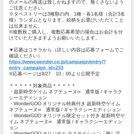
のメールの再送は致しかねますので、無くさないよう
ご注意ください。
※タペストリーは3種類の内、1種・各1名様（合計3名
様）ランダムとなります。絵柄をお選びいただくこと
は出来ません。
※複数枚ご購入し、複数応募希望の場合はお会計を分
けていただきますようお願いいたします。
▼応募はコチラから（詳しい内容は応募フォームでご
確認ください）
https://www.wonder.co.jp/campaign/entry/?
entry_campaign_id=233
※応募ページは8/27 10：00より公開予定
＊＊＊＊＊対象商品＊＊＊＊＊
・超新時空ゲイム ネプテューヌ∞ 通常版 / ギャラク
シーエディション
・WonderGOO オリジナル特典付き 超新時空ゲイム
ネプテューヌ∞ 通常版 / ギャラクシーエディション
・WonderGOO オリジナル限定セット付き 超新時空ゲ
イム ネプテューヌ∞ 通常版 / ギャラクシーエディシ
ョン
・WonderGOO オリジナル ラステイション「推し活」