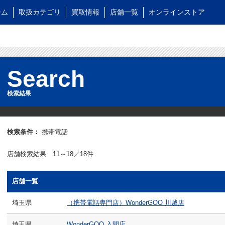
ーム
取扱カテゴリ
買取情報
店舗一覧
オンラインストア
Search
検索結果
検索条件：
携帯電話
店舗検索結果 11～18／18件
店舗一覧
埼玉県
（携帯電話専門店）WonderGOO 川越店
埼玉県
WonderGOO 入間店