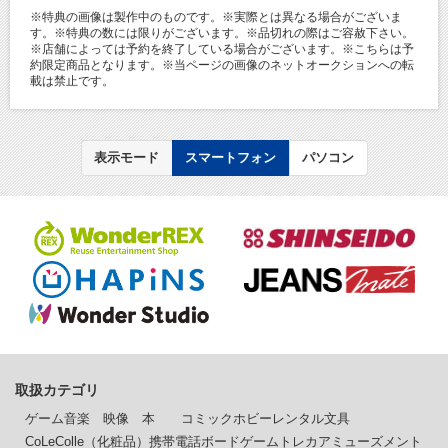
※特典の画像は製作中のものです。※実際とは異なる場合がございま
す。※特典の数には限りがございます。※品切れの際はご容赦下さい。
※店舗によっては予約を終了している場合がございます。※こちらは予
約限定商品となります。※当ページの画像のネットオークションへの転
載は禁止です。
表示モード
スマートフォン
パソコン
取扱カテゴリ
ゲーム
音楽
映像
本
コミック
ホビー
レンタル
文具
CoLeColle（化粧品）
携帯電話
ボードゲーム
トレカ
アミューズメント