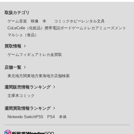
取扱カテゴリ
ゲーム
音楽
映像
本
コミック
ホビー
レンタル
文具
CoLeColle（化粧品）
携帯電話
ボードゲーム
トレカ
アミューズメント
マルシェ（食品）
買取情報
ゲーム
フィギュア
トレカ
金買取
店舗一覧
東北地方
関東地方
東海地方
店舗検索
週間販売情報ランキング
文庫本
コミック
週間買取情報ランキング
Nintendo Switch
PS5
PS4
本体