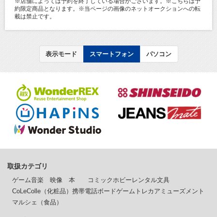
※店舗によっては予約を終了している場合がございます。※こちらは予
約限定商品となります。※当ページの画像のネットオークションへの転
載は禁止です。
表示モード
スマートフォン
パソコン
取扱カテゴリ
ゲーム
音楽
映像
本
コミック
ホビー
レンタル
文具
CoLeColle（化粧品）
携帯電話
ボードゲーム
トレカ
アミューズメント
マルシェ（食品）