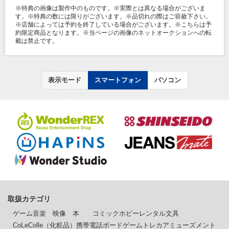
※特典の画像は製作中のものです。※実際とは異なる場合がございま
す。※特典の数には限りがございます。※品切れの際はご容赦下さい。
※店舗によっては予約を終了している場合がございます。※こちらは予
約限定商品となります。※当ページの画像のネットオークションへの転
載は禁止です。
表示モード
スマートフォン
パソコン
取扱カテゴリ
ゲーム
音楽
映像
本
コミック
ホビー
レンタル
文具
CoLeColle（化粧品）
携帯電話
ボードゲーム
トレカ
アミューズメント