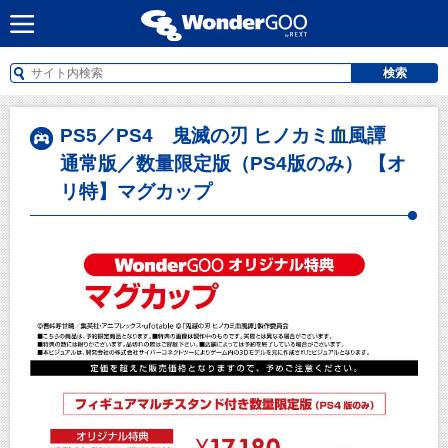
検索
PS5／PS4 鬼滅の刃 ヒノカミ血風譚
通常版／数量限定版（PS4版のみ） 【オ
リ特】マグカップ