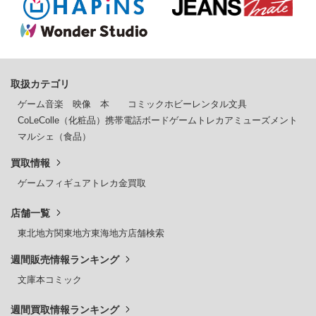
取扱カテゴリ
ゲーム
音楽
映像
本
コミック
ホビー
レンタル
文具
CoLeColle（化粧品）
携帯電話
ボードゲーム
トレカ
アミューズメント
マルシェ（食品）
買取情報
ゲーム
フィギュア
トレカ
金買取
店舗一覧
東北地方
関東地方
東海地方
店舗検索
週間販売情報ランキング
文庫本
コミック
週間買取情報ランキング