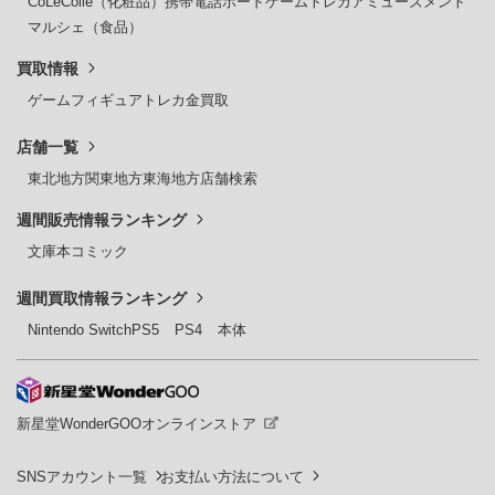
CoLeColle（化粧品）
携帯電話
ボードゲーム
トレカ
アミューズメント
マルシェ（食品）
買取情報
ゲーム
フィギュア
トレカ
金買取
店舗一覧
東北地方
関東地方
東海地方
店舗検索
週間販売情報ランキング
文庫本
コミック
週間買取情報ランキング
Nintendo Switch
PS5
PS4
本体
新星堂WonderGOOオンラインストア
SNSアカウント一覧
お支払い方法について