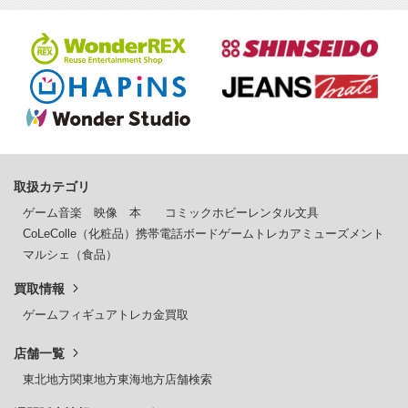
取扱カテゴリ
ゲーム
音楽
映像
本
コミック
ホビー
レンタル
文具
CoLeColle（化粧品）
携帯電話
ボードゲーム
トレカ
アミューズメント
マルシェ（食品）
買取情報
ゲーム
フィギュア
トレカ
金買取
店舗一覧
東北地方
関東地方
東海地方
店舗検索