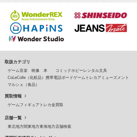
取扱カテゴリ
ゲーム
音楽
映像
本
コミック
ホビー
レンタル
文具
CoLeColle（化粧品）
携帯電話
ボードゲーム
トレカ
アミューズメント
マルシェ（食品）
買取情報
ゲーム
フィギュア
トレカ
金買取
店舗一覧
東北地方
関東地方
東海地方
店舗検索