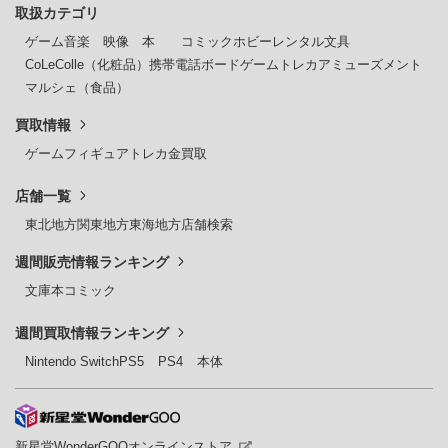
取扱カテゴリ
ゲーム
音楽
映像
本
コミック
ホビー
レンタル
文具
CoLeColle（化粧品）
携帯電話
ボードゲーム
トレカ
アミューズメント
マルシェ（食品）
買取情報
ゲーム
フィギュア
トレカ
金買取
店舗一覧
東北地方
関東地方
東海地方
店舗検索
週間販売情報ランキング
文庫本
コミック
週間買取情報ランキング
Nintendo Switch
PS5
PS4
本体
新星堂WonderGOOオンラインストア