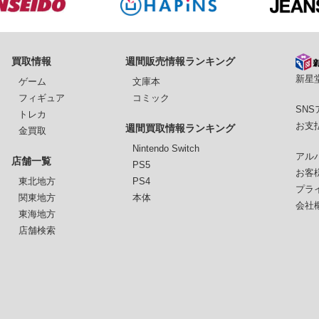
買取情報
週間販売情報ランキング
新星堂
ゲーム
文庫本
フィギュア
コミック
SN
トレカ
お支
週間買取情報ランキング
金買取
Nintendo Switch
アル
店舗一覧
PS5
お客
東北地方
PS4
プラ
関東地方
本体
会社
東海地方
店舗検索