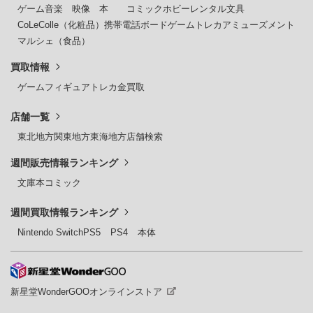
ゲーム
音楽
映像
本
コミック
ホビー
レンタル
文具
CoLeColle（化粧品）
携帯電話
ボードゲーム
トレカ
アミューズメント
マルシェ（食品）
買取情報
ゲーム
フィギュア
トレカ
金買取
店舗一覧
東北地方
関東地方
東海地方
店舗検索
週間販売情報ランキング
文庫本
コミック
週間買取情報ランキング
Nintendo Switch
PS5
PS4
本体
新星堂WonderGOOオンラインストア