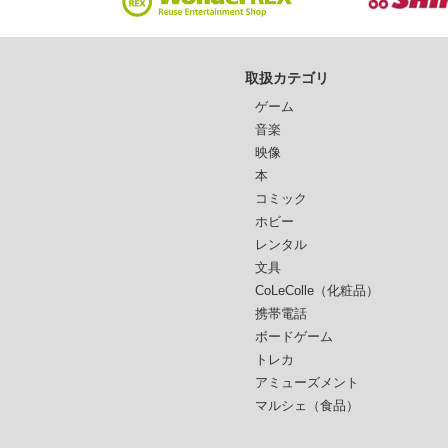
取扱カテゴリ
ゲーム
音楽
映像
本
コミック
ホビー
レンタル
文具
CoLeColle（化粧品）
携帯電話
ボードゲーム
トレカ
アミューズメント
マルシェ（食品）