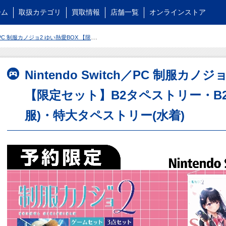
ーム
取扱カテゴリ
買取情報
店舗一覧
オンラインストア
 ゆい熱愛BOX 【限定セット】B2タペストリー・B2タペストリー(秋私服)・特大タペストリー(水着)
Nintendo Switch／PC 制服カノ
【限定セット】B2タペストリー・B
服)・特大タペストリー(水着)