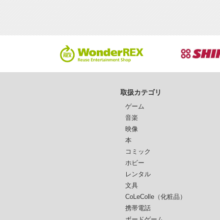
取扱カテゴリ
ゲーム
音楽
映像
本
コミック
ホビー
レンタル
文具
CoLeColle（化粧品）
携帯電話
ボードゲーム