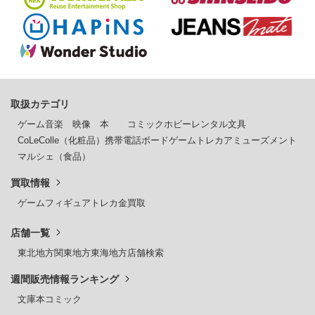
取扱カテゴリ
ゲーム
音楽
映像
本
コミック
ホビー
レンタル
文具
CoLeColle（化粧品）
携帯電話
ボードゲーム
トレカ
アミューズメント
マルシェ（食品）
買取情報
ゲーム
フィギュア
トレカ
金買取
店舗一覧
東北地方
関東地方
東海地方
店舗検索
週間販売情報ランキング
文庫本
コミック