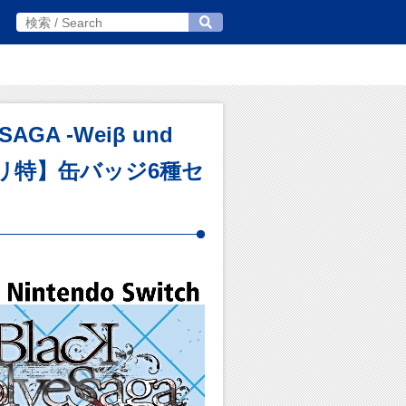
SAGA -Weiβ und
tch【オリ特】缶バッジ6種セ