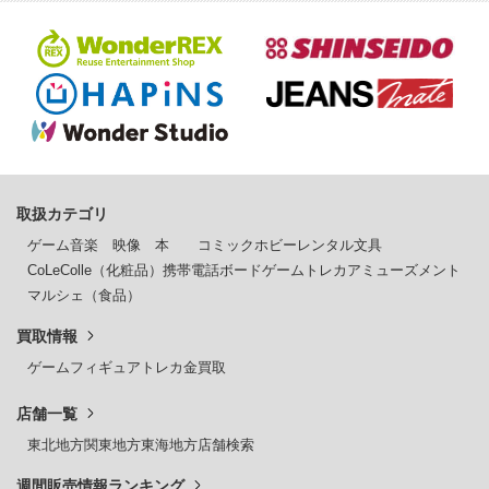
取扱カテゴリ
ゲーム
音楽
映像
本
コミック
ホビー
レンタル
文具
CoLeColle（化粧品）
携帯電話
ボードゲーム
トレカ
アミューズメント
マルシェ（食品）
買取情報
ゲーム
フィギュア
トレカ
金買取
店舗一覧
東北地方
関東地方
東海地方
店舗検索
週間販売情報ランキング