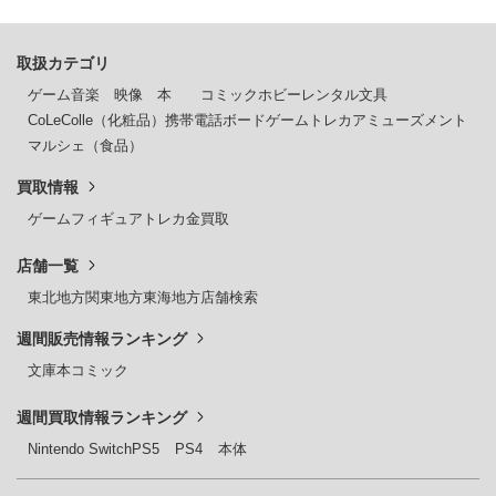
取扱カテゴリ
ゲーム
音楽
映像
本
コミック
ホビー
レンタル
文具
CoLeColle（化粧品）
携帯電話
ボードゲーム
トレカ
アミューズメント
マルシェ（食品）
買取情報
ゲーム
フィギュア
トレカ
金買取
店舗一覧
東北地方
関東地方
東海地方
店舗検索
週間販売情報ランキング
文庫本
コミック
週間買取情報ランキング
Nintendo Switch
PS5
PS4
本体