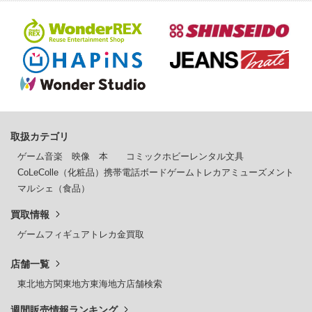
取扱カテゴリ
ゲーム
音楽
映像
本
コミック
ホビー
レンタル
文具
CoLeColle（化粧品）
携帯電話
ボードゲーム
トレカ
アミューズメント
マルシェ（食品）
買取情報
ゲーム
フィギュア
トレカ
金買取
店舗一覧
東北地方
関東地方
東海地方
店舗検索
週間販売情報ランキング