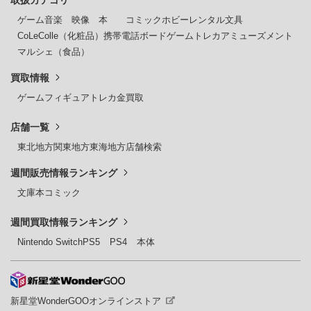
ゲーム
音楽
映像
本
コミック
ホビー
レンタル
文具
CoLeColle（化粧品）
携帯電話
ボードゲーム
トレカ
アミューズメント
マルシェ（食品）
買取情報
ゲーム
フィギュア
トレカ
金買取
店舗一覧
東北地方
関東地方
東海地方
店舗検索
週間販売情報ランキング
文庫本
コミック
週間買取情報ランキング
Nintendo Switch
PS5
PS4
本体
新星堂WonderGOOオンラインストア